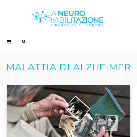
S
e
ROWSI
MALATTIA DI ALZHEIMER
a
r
c
h
f