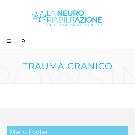
S
e
ROWSI
TRAUMA CRANICO
a
r
c
h
Menu Footer
f