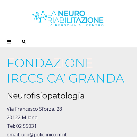
S
e
FONDAZIONE
a
IRCCS CA’ GRANDA
r
Neurofisiopatologia
c
Via Francesco Sforza, 28
20122 Milano
h
Tel: 02 55031
email: urp@policlinico.mi.it
f