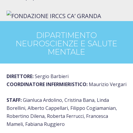
o
r
DIPARTIMENTO
NEUROSCIENZE E SALUTE
:
MENTALE
DIRETTORE:
Sergio Barbieri
COORDINATORE INFERMIERISTICO:
Maurizio Vergari
STAFF:
Gianluca Ardolino, Cristina Bana, Linda
Borellini, Alberto Cappellari, Filippo Cogiamanian,
Robertino Dilena, Roberta Ferrucci, Francesca
Mameli, Fabiana Ruggiero