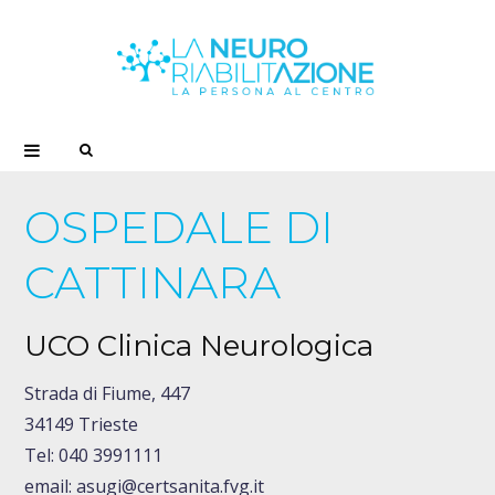
S
e
OSPEDALE DI
a
CATTINARA
r
UCO Clinica Neurologica
c
Strada di Fiume, 447
34149 Trieste
h
Tel: 040 3991111
email: asugi@certsanita.fvg.it
f