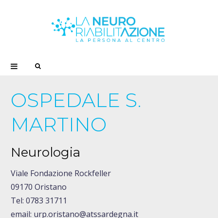
S
e
OSPEDALE S.
a
MARTINO
r
Neurologia
c
Viale Fondazione Rockfeller
09170 Oristano
h
Tel: 0783 31711
email: urp.oristano@atssardegna.it
f